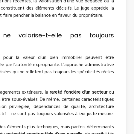
ions récentes, la valorisation d’une vue dégagée ou la
onstituent des éléments décisifs. Le juge apprécie la
ut faire pencher la balance en faveur du propriétaire.
 ne valorise-t-elle pas toujours
s pour la valeur d’un bien immobilier peuvent être
ée par l’autorité expropriante. L’approche administrative
es qui ne reflètent pas toujours les spécificités réelles
énagements extérieurs, la
rareté foncière d'un secteur
ou
être sous-évalués. De même, certaines caractéristiques
n privilégiée, dépendances de qualité, architecture
f – ne sont pas toujours valorisées à leur juste mesure.
 des éléments plus techniques, mais parfois déterminants