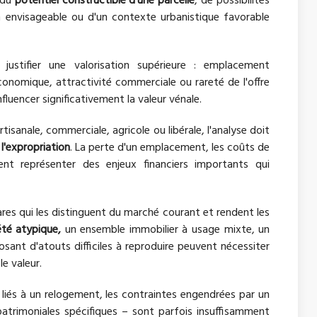
 du
potentiel constructible d'une parcelle
, de possibilités
 envisageable ou d'un contexte urbanistique favorable
justifier une valorisation supérieure : emplacement
nomique, attractivité commerciale ou rareté de l'offre
fluencer significativement la valeur vénale.
rtisanale, commerciale, agricole ou libérale, l'analyse doit
'expropriation
. La perte d'un emplacement, les coûts de
ent représenter des enjeux financiers importants qui
ares qui les distinguent du marché courant et rendent les
été atypique,
un ensemble immobilier à usage mixte, un
sant d'atouts difficiles à reproduire peuvent nécessiter
e valeur.
s liés à un relogement, les contraintes engendrées par un
rimoniales spécifiques – sont parfois insuffisamment