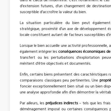
dans le calcul de l'indemnité. C'est notamment le cas
d'extension futures, d'un changement de destination
susceptible d'accroître la valeur du bien.
La situation particulière du bien peut également 
stratégique, proximité d'un axe de développement éco
locale constituent autant de facteurs susceptibles d'in
Lorsque le bien accueille une activité professionnelle, a
également intégrer les
conséquences économiques de l
transfert ou les perturbations d'exploitation peuv
méritent d'être objectivés et documentés.
Enfin, certains biens présentent des caractéristiques r
comparaisons classiques peu pertinentes. Une
propri
foncier exceptionnellement bien situé ou un bien dispo
une analyse approfondie afin d'en démontrer la véritabl
Par ailleurs, les
préjudices indirects
– tels que les frai
déménagement imposé ou certaines conséquences pat