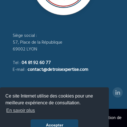
Siège social :
57, Place de la République
69002 LYON
Tel :
04 81 92 60 77
E-mail :
contact@detroisexpertise.com
Ce site Internet utilise des cookies pour une
meilleure expérience de consultation.
En savoir plus
DETROIS EXPERTISE
- Expert immobilier agréé, Estimation de
la Valeur Immobilière & Foncière © 2023 - 2026
Accepter