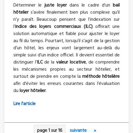
Déterminer le
juste loyer
dans le cadre d’un
bail
hôtelier
s’avère finalement bien plus complexe qu’il
n’y paraît. Beaucoup pensent que l’indexation sur
l’
indice des loyers commerciaux (ILC)
offrirait une
solution automatique et fiable pour ajuster le loyer
au fil du temps. Pourtant, lorsqu’il s’agit de la gestion
d’un hôtel, les enjeux vont largement au-delà du
simple suivi d’un indice officiel. Il devient essentiel de
distinguer l’
ILC
de la
valeur locative
, de comprendre
les mécanismes propres au secteur hôtelier, et
surtout de prendre en compte la
méthode hôtelière
afin d’éviter les erreurs courantes dans l’évaluation
du
loyer hôtelier
.
Lire l'article
page 1 sur 16
suivante
»