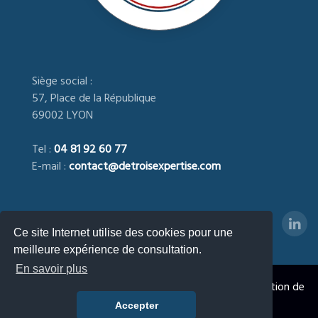
Siège social :
57, Place de la République
69002 LYON
Tel :
04 81 92 60 77
E-mail :
contact@detroisexpertise.com
Ce site Internet utilise des cookies pour une
meilleure expérience de consultation.
En savoir plus
DETROIS EXPERTISE
- Expert immobilier agréé, Estimation de
la Valeur Immobilière & Foncière © 2023 - 2026
Accepter