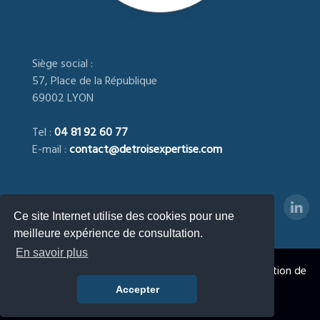
Siège social :
57, Place de la République
69002 LYON
Tel :
04 81 92 60 77
E-mail :
contact@detroisexpertise.com
Ce site Internet utilise des cookies pour une
meilleure expérience de consultation.
En savoir plus
DETROIS EXPERTISE
- Expert immobilier agréé, Estimation de
la Valeur Immobilière & Foncière © 2023 - 2026
Accepter
Création :
Division70.com