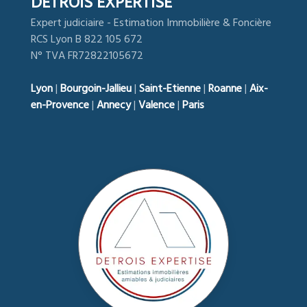
DETROIS EXPERTISE
Expert judiciaire - Estimation Immobilière & Foncière
RCS Lyon B 822 105 672
N° TVA FR72822105672
Lyon
|
Bourgoin-Jallieu
|
Saint-Etienne
|
Roanne
|
Aix-
en-Provence
|
Annecy
|
Valence
|
Paris