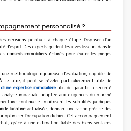
avorise donc la
sécurité de l’investissement
et limite les
compagnement personnalisé ?
es décisions pointues à chaque étape. Disposer d’un
lité d’esprit. Des experts guident les investisseurs dans le
 des
conseils immobiliers
éclairés pour éviter les pièges
 une méthodologie rigoureuse d’évaluation, capable de
 ce titre, il peut se révéler particulièrement utile de
d'une expertise immobilière
afin de garantir la sécurité
ne analyse impartiale adaptée aux exigences du marché
mentaire continue et maîtrisent les subtilités juridiques
ande locative
actualisée, donnant une vision précise des
 pour optimiser l’occupation du bien. Cet accompagnement
chat, grâce à une estimation fiable des biens similaires