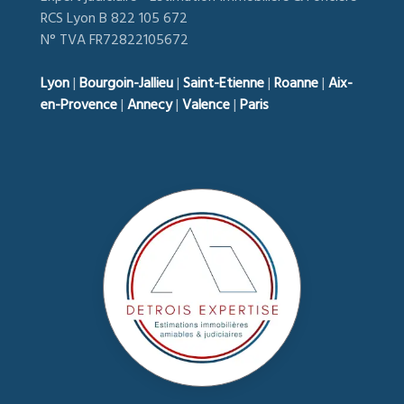
RCS Lyon B 822 105 672
N° TVA FR72822105672
Lyon
|
Bourgoin-Jallieu
|
Saint-Etienne
|
Roanne
|
Aix-
en-Provence
|
Annecy
|
Valence
|
Paris